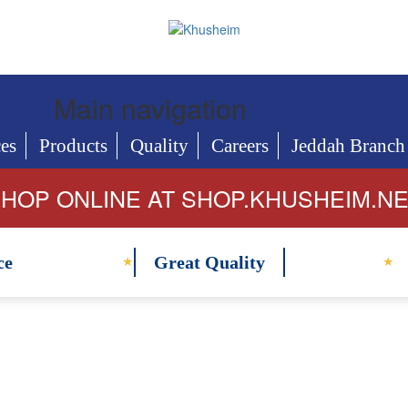
Main navigation
ces
Products
Quality
Careers
Jeddah Branch
HOP ONLINE AT SHOP.KHUSHEIM.N
ce
Great Quality
★
★