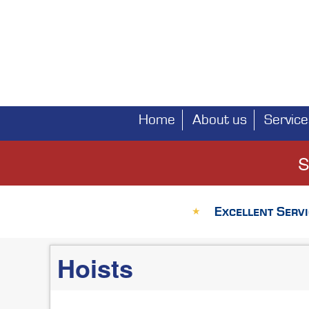
Home
About us
Service
Main
navigation
S
Excellent Servi
★
Hoists