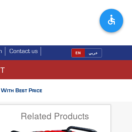
h
Contact us
EN
عربي
ET
With Best Price
Related Products