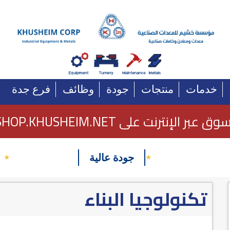
خدمات
منتجات
جودة
وظائف
فرع جدة
وق عبر الإنترنت على SHOP.KHUSHEIM.NET
جودة عالية
★
★
تكنولوجيا البناء